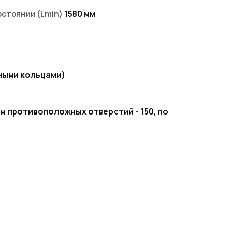
остоянии (Lmin)
1580 мм
ными кольцами)
рам противоположных отверстий - 150, по