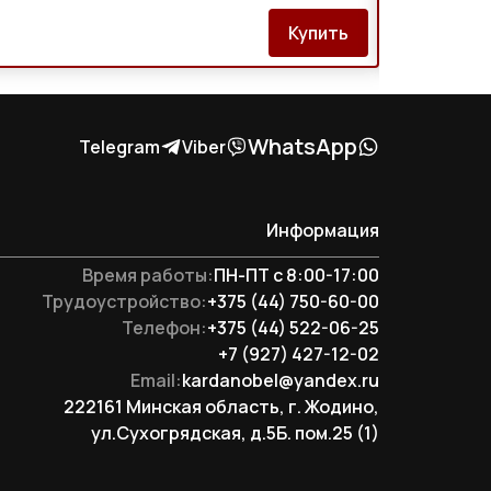
Купить
Нет в на
WhatsApp
Telegram
Viber
Информация
Время работы:
ПН-ПТ с 8:00-17:00
Трудоустройство:
+375 (44) 750-60-00
Телефон:
+375 (44) 522-06-25
+7 (927) 427-12-02
Email:
kardanobel@yandex.ru
222161 Минская область, г. Жодино,
ул.Сухогрядская, д.5Б. пом.25 (1)