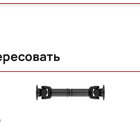
ересовать
м