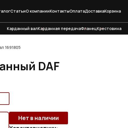
талог
Статьи
О компании
Контакты
Оплата
Доставка
Корзина
Карданный вал
Карданная передача
Фланец
Крестовина
ал 1691805
данный DAF
Нет в наличии