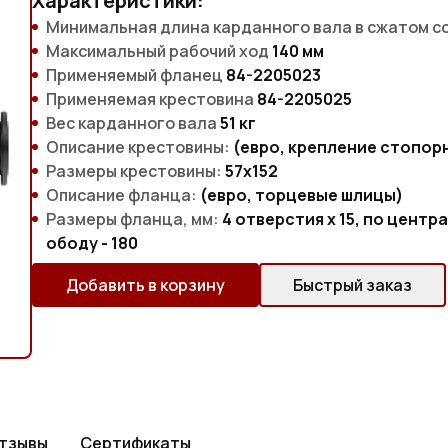
Характеристики:
Минимальная длина карданного вала в сжатом с
Максимальный рабочий ход
140 мм
Применяемый фланец
84-2205023
Применяемая крестовина
84-2205025
Вес карданного вала
51 кг
Описание крестовины:
(евро, крепление стопор
Размеры крестовины:
57х152
Описание фланца:
(евро, торцевые шлицы)
Размеры фланца, мм:
4 отверстия х 15, по цент
ободу - 180
Добавить в корзину
Быстрый заказ
тзывы
Сертификаты