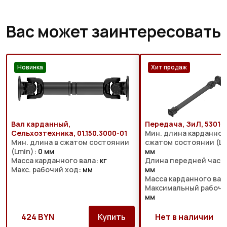
Вас может заинтересовать
Новинка
Хит продаж
Вал карданный,
Передача, ЗиЛ, 5301-
Сельхозтехника, 01.150.3000-01
Мин. длина карданного
Мин. длина в сжатом состоянии
сжатом состоянии (Lm
(Lmin):
0 мм
мм
Масса карданного вала:
кг
Длина передней части
Макс. рабочий ход:
мм
мм
Масса карданного вал
Максимальный рабочи
мм
424 BYN
Купить
Нет в наличии