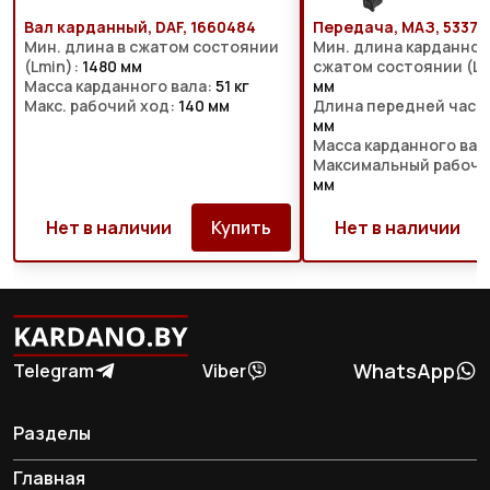
Вал карданный, DAF, 1660484
Передача, МАЗ, 5337-
Мин. длина в сжатом состоянии
Мин. длина карданного
(Lmin):
1480 мм
сжатом состоянии (Lm
Масса карданного вала:
51 кг
мм
Макс. рабочий ход:
140 мм
Длина передней части
мм
Масса карданного вал
Максимальный рабочи
мм
Нет в наличии
Купить
Нет в наличии
WhatsApp
Telegram
Viber
Разделы
Главная